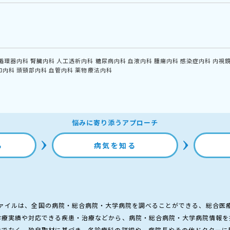
循環器内科
腎臓内科
人工透析内科
糖尿病内科
血液内科
腫瘍内科
感染症内科
内視
和内科
頭頸部内科
血管内科
薬物療法内科
悩みに寄り添うアプローチ
る
病気を知る
ァイルは、全国の病院・総合病院・大学病院を調べることができる、総合医
診療実績や対応できる疾患・治療などから、病院・総合病院・大学病院情報を
けでなく、独自取材に基づき、各診療科の詳細や、病院長やその他ドクターに