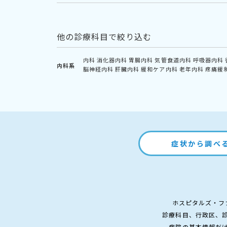
他の診療科目で絞り込む
内科
消化器内科
胃腸内科
気管食道内科
呼吸器内科
内科系
脳神経内科
肝臓内科
緩和ケア内科
老年内科
疼痛緩
症状から調べ
ホスピタルズ・フ
診療科目、行政区、
病院の基本情報だ