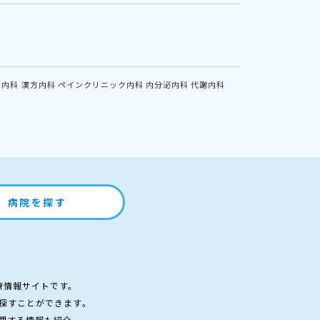
鏡内科
漢方内科
ペインクリニック内科
内分泌内科
代謝内科
病院を探す
療情報サイトです。
探すことができます。
関する情報も紹介。