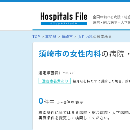
全国の頼れる病院・総
病院・総合病院・大学病院
TOP
高知県
須崎市
女性内科
の検索結果
須崎市の女性内科
の病院
選定療養費について
選定療養費あり
紹介状を持たずに受診した場合、診
0
件中
1〜0件を表示
検索条件に当てはまる病院・総合病院・大学病院
再度条件を変更して検索してください。