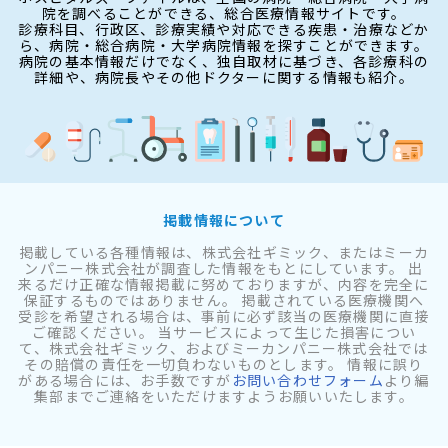
院を調べることができる、総合医療情報サイトです。
診療科目、行政区、診療実績や対応できる疾患・治療などか
ら、病院・総合病院・大学病院情報を探すことができます。
病院の基本情報だけでなく、独自取材に基づき、各診療科の
詳細や、病院長やその他ドクターに関する情報も紹介。
掲載情報について
掲載している各種情報は、株式会社ギミック、またはミーカ
ンパニー株式会社が調査した情報をもとにしています。 出
来るだけ正確な情報掲載に努めておりますが、内容を完全に
保証するものではありません。 掲載されている医療機関へ
受診を希望される場合は、事前に必ず該当の医療機関に直接
ご確認ください。 当サービスによって生じた損害につい
て、株式会社ギミック、およびミーカンパニー株式会社では
その賠償の責任を一切負わないものとします。 情報に誤り
がある場合には、お手数ですが
お問い合わせフォーム
より編
集部までご連絡をいただけますようお願いいたします。