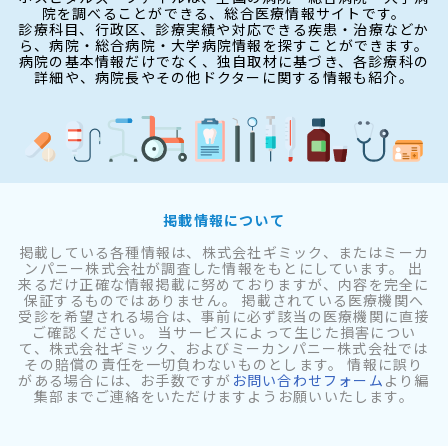
院を調べることができる、総合医療情報サイトです。
診療科目、行政区、診療実績や対応できる疾患・治療などか
ら、病院・総合病院・大学病院情報を探すことができます。
病院の基本情報だけでなく、独自取材に基づき、各診療科の
詳細や、病院長やその他ドクターに関する情報も紹介。
掲載情報について
掲載している各種情報は、株式会社ギミック、またはミーカ
ンパニー株式会社が調査した情報をもとにしています。 出
来るだけ正確な情報掲載に努めておりますが、内容を完全に
保証するものではありません。 掲載されている医療機関へ
受診を希望される場合は、事前に必ず該当の医療機関に直接
ご確認ください。 当サービスによって生じた損害につい
て、株式会社ギミック、およびミーカンパニー株式会社では
その賠償の責任を一切負わないものとします。 情報に誤り
がある場合には、お手数ですが
お問い合わせフォーム
より編
集部までご連絡をいただけますようお願いいたします。