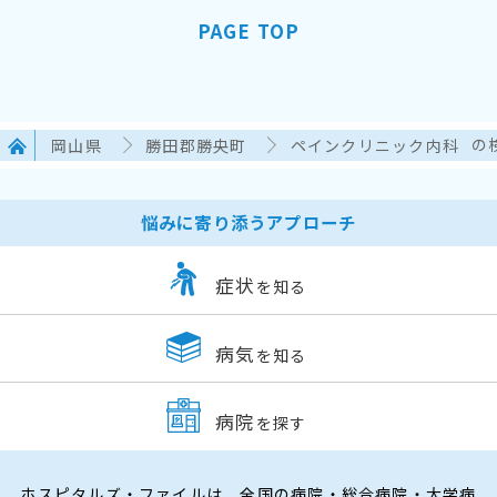
PAGE TOP
岡山県
勝田郡勝央町
ペインクリニック内科
の
悩みに寄り添うアプローチ
症状
を知る
病気
を知る
病院
を探す
ホスピタルズ・ファイルは、全国の病院・総合病院・大学病