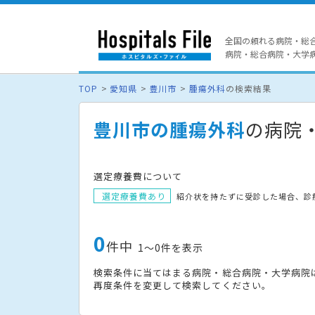
全国の頼れる病院・総
病院・総合病院・大学病院
TOP
愛知県
豊川市
腫瘍外科
の検索結果
豊川市の腫瘍外科
の病院
選定療養費について
選定療養費あり
紹介状を持たずに受診した場合、診
0
件中
1〜0件を表示
検索条件に当てはまる病院・総合病院・大学病院
再度条件を変更して検索してください。