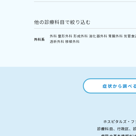
他の診療科目で絞り込む
外科
整形外科
形成外科
消化器外科
胃腸外科
気管食
外科系
透析外科
移植外科
症状から調べ
ホスピタルズ・フ
診療科目、行政区、
病院の基本情報だ