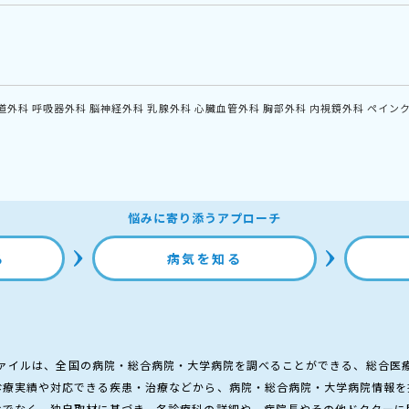
道外科
呼吸器外科
脳神経外科
乳腺外科
心臓血管外科
胸部外科
内視鏡外科
ペイン
悩みに寄り添うアプローチ
る
病気を知る
ァイルは、全国の病院・総合病院・大学病院を調べることができる、総合医
診療実績や対応できる疾患・治療などから、病院・総合病院・大学病院情報を
けでなく、独自取材に基づき、各診療科の詳細や、病院長やその他ドクターに