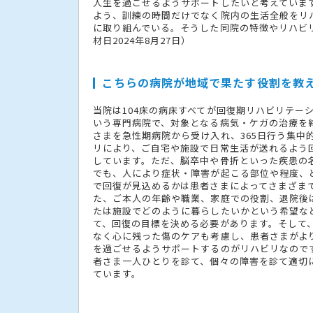
人生を過ごせるようサポートしたいと考えていま
よう、訓練の時間だけでなく院内の生活全般をリ
に取り組んでいる。そうした同院の特徴やリハビ
材日2024年8月27日）
こちらの病院が地域で果たす役割を教
当院は104床の病床すべてが回復期リハビリテー
いう専門病院で、対象となる病気・ケガの治療を
さまを急性期病院から受け入れ、365日行う集中
リにより、ご自宅や施設で日常生活が送れるよう
しています。ただ、脳卒中や骨折といった疾患の
でも、人により症状・障害が起こる部位や程度、
で回復が見込めるかは患者さまによってさまざま
た、ご本人の年齢や職業、家庭での役割、退院後
たは施設でどのように暮らしたいかという希望な
て、回復の目標を決める必要があります。そして
なく心に残った傷のケアも考慮し、患者さまがよ
を過ごせるようサポートするのがリハビリなので
者さま一人ひとりを診て、個々の障害を診て適切
ています。