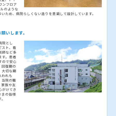
ワンフロア
テルのような
多いため、病院らしくない造りを意識して設計しています。
お願いします。
病院とし
ピスト、看
剤師など多
ます。患者
すので安心
、回復期の
。大切な期
れわれも
、当院の職
、家族や友
心がけてき
さまの皆様
す。