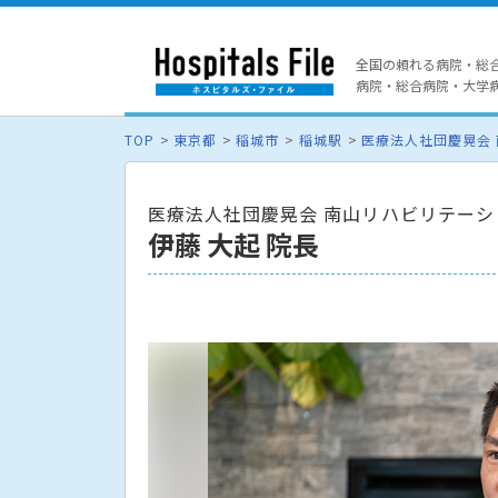
全国の頼れる病院・総
病院・総合病院・大学病院
TOP
東京都
稲城市
稲城駅
医療法人社団慶晃会
医療法人社団慶晃会 南山リハビリテーシ
伊藤 大起 院長