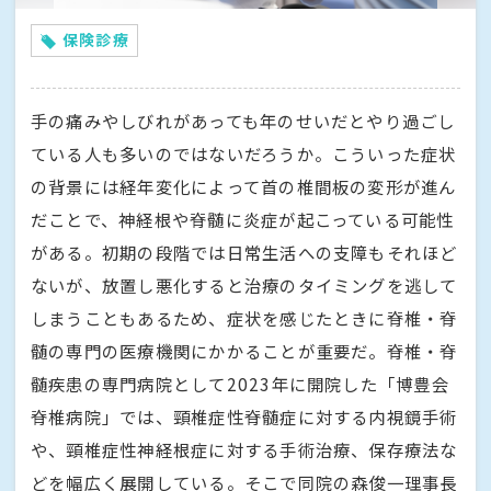
保険診療
手の痛みやしびれがあっても年のせいだとやり過ごし
ている人も多いのではないだろうか。こういった症状
の背景には経年変化によって首の椎間板の変形が進ん
だことで、神経根や脊髄に炎症が起こっている可能性
がある。初期の段階では日常生活への支障もそれほど
ないが、放置し悪化すると治療のタイミングを逃して
しまうこともあるため、症状を感じたときに脊椎・脊
髄の専門の医療機関にかかることが重要だ。脊椎・脊
髄疾患の専門病院として2023年に開院した「博豊会
脊椎病院」では、頸椎症性脊髄症に対する内視鏡手術
や、頸椎症性神経根症に対する手術治療、保存療法な
どを幅広く展開している。そこで同院の森俊一理事長