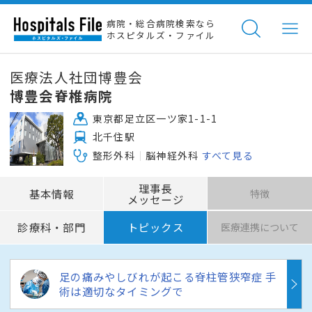
病院・総合病院検索なら
ホスピタルズ・ファイル
医療法人社団博豊会
博豊会脊椎病院
東京都足立区一ツ家1-1-1
北千住駅
整形外科
脳神経外科
すべて見る
理事長
基本情報
特徴
メッセージ
診療科・部門
トピックス
医療連携について
足の痛みやしびれが起こる脊柱管狭窄症 手
術は適切なタイミングで