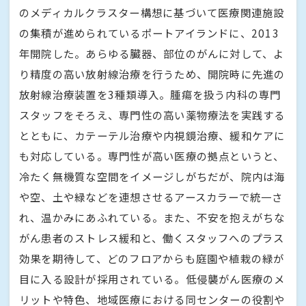
のメディカルクラスター構想に基づいて医療関連施設
の集積が進められているポートアイランドに、2013
年開院した。あらゆる臓器、部位のがんに対して、よ
り精度の高い放射線治療を行うため、開院時に先進の
放射線治療装置を3種類導入。腫瘍を扱う内科の専門
スタッフをそろえ、専門性の高い薬物療法を実践する
とともに、カテーテル治療や内視鏡治療、緩和ケアに
も対応している。専門性が高い医療の拠点というと、
冷たく無機質な空間をイメージしがちだが、院内は海
や空、土や緑などを連想させるアースカラーで統一さ
れ、温かみにあふれている。また、不安を抱えがちな
がん患者のストレス緩和と、働くスタッフへのプラス
効果を期待して、どのフロアからも庭園や植栽の緑が
目に入る設計が採用されている。低侵襲がん医療のメ
リットや特色、地域医療における同センターの役割や