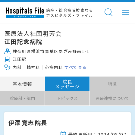
病院・総合病院検索なら
ホスピタルズ・ファイル
医療法人社団明芳会
江田記念病院
神奈川県横浜市青葉区あざみ野南1-1
江田駅
内科
精神科
心療内科
すべて見る
院長
基本情報
特徴
メッセージ
診療科・部門
トピックス
医療連携について
伊澤 寛志 院長
最終更新日：2024/08/07