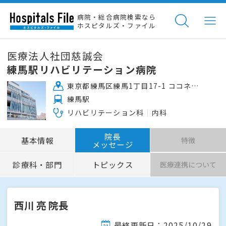
病院・総合病院検索なら
ホスピタルズ・ファイル
医療法人社団慈誠会
練馬駅リハビリテーション病院
東京都練馬区練馬1丁目17-1 ココネリ内5～8階
練馬駅
リハビリテーション科
内科
院長
基本情報
特徴
メッセージ
診療科・部門
トピックス
医療連携について
西川 亮 院長
最終更新日：2025/10/29