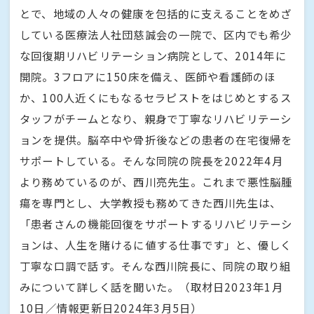
とで、地域の人々の健康を包括的に支えることをめざ
している医療法人社団慈誠会の一院で、区内でも希少
な回復期リハビリテーション病院として、2014年に
開院。3フロアに150床を備え、医師や看護師のほ
か、100人近くにもなるセラピストをはじめとするス
タッフがチームとなり、親身で丁寧なリハビリテーシ
ョンを提供。脳卒中や骨折後などの患者の在宅復帰を
サポートしている。そんな同院の院長を2022年4月
より務めているのが、西川亮先生。これまで悪性脳腫
瘍を専門とし、大学教授も務めてきた西川先生は、
「患者さんの機能回復をサポートするリハビリテーシ
ョンは、人生を賭けるに値する仕事です」と、優しく
丁寧な口調で話す。そんな西川院長に、同院の取り組
みについて詳しく話を聞いた。（取材日2023年1月
10日／情報更新日2024年3月5日）