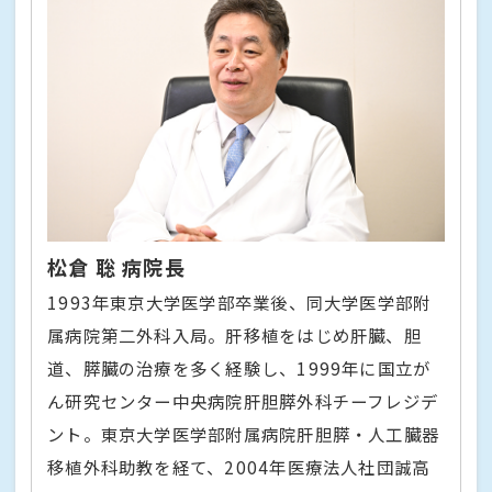
松倉 聡 病院長
1993年東京大学医学部卒業後、同大学医学部附
属病院第二外科入局。肝移植をはじめ肝臓、胆
道、膵臓の治療を多く経験し、1999年に国立が
ん研究センター中央病院肝胆膵外科チーフレジデ
ント。東京大学医学部附属病院肝胆膵・人工臓器
移植外科助教を経て、2004年医療法人社団誠高