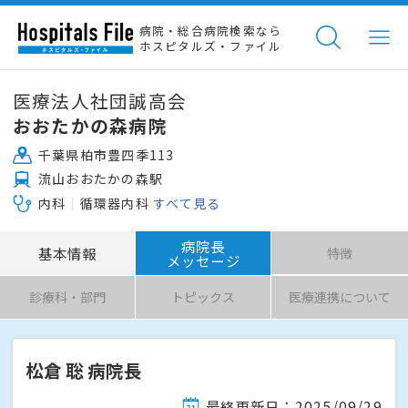
病院・総合病院検索なら
ホスピタルズ・ファイル
医療法人社団誠高会
おおたかの森病院
千葉県柏市豊四季113
流山おおたかの森駅
内科
循環器内科
すべて見る
病院長
基本情報
特徴
メッセージ
診療科・部門
トピックス
医療連携について
松倉 聡 病院長
最終更新日：2025/09/29