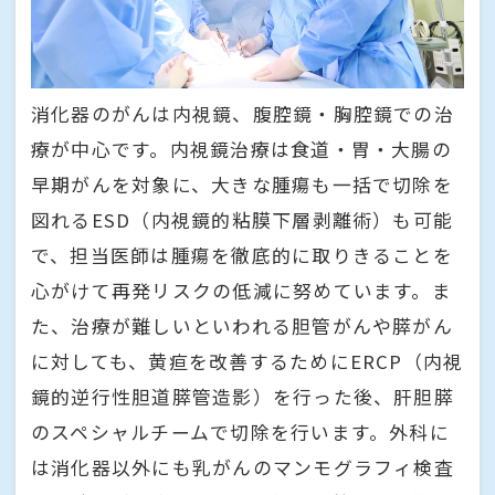
消化器のがんは内視鏡、腹腔鏡・胸腔鏡での治
療が中心です。内視鏡治療は食道・胃・大腸の
早期がんを対象に、大きな腫瘍も一括で切除を
図れるESD（内視鏡的粘膜下層剥離術）も可能
で、担当医師は腫瘍を徹底的に取りきることを
心がけて再発リスクの低減に努めています。ま
た、治療が難しいといわれる胆管がんや膵がん
に対しても、黄疸を改善するためにERCP（内視
鏡的逆行性胆道膵管造影）を行った後、肝胆膵
のスペシャルチームで切除を行います。外科に
は消化器以外にも乳がんのマンモグラフィ検査