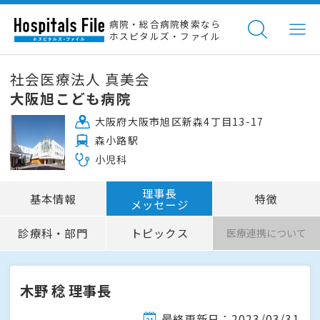
病院・総合病院検索なら
ホスピタルズ・ファイル
社会医療法人 真美会
大阪旭こども病院
大阪府大阪市旭区新森4丁目13-17
森小路駅
小児科
理事長
基本情報
特徴
メッセージ
診療科・部門
トピックス
医療連携について
木野 稔 理事長
最終更新日：2023/03/31