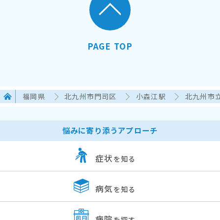
PAGE TOP
福岡県
北九州市門司区
小森江駅
北九州市
悩みに寄り添うアプローチ
症状
を知る
病気
を知る
病院
を探す