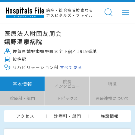
病院・総合病院検索なら
ホスピタルズ・ファイル
医療法人財団友朋会
嬉野温泉病院
佐賀県嬉野市嬉野町大字下宿乙1919番地
彼杵駅
リハビリテーション科
すべて見る
院長
基本情報
特徴
インタビュー
診療科・部門
トピックス
医療連携について
アクセス
診療科・部門
施設情報