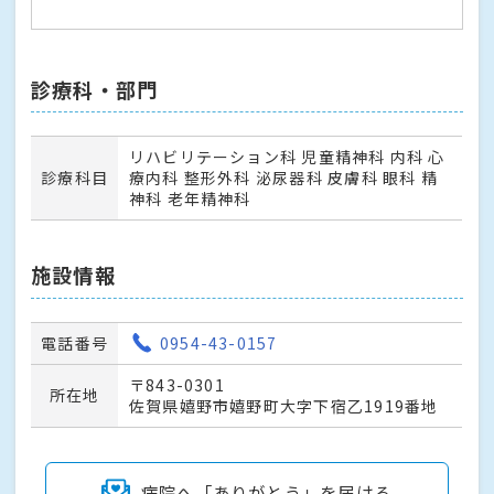
診療科・部門
リハビリテーション科 児童精神科 内科 心
診療科目
療内科 整形外科 泌尿器科 皮膚科 眼科 精
神科 老年精神科
施設情報
電話番号
0954-43-0157
〒843-0301
所在地
佐賀県嬉野市嬉野町大字下宿乙1919番地
病院へ「ありがとう」を届ける