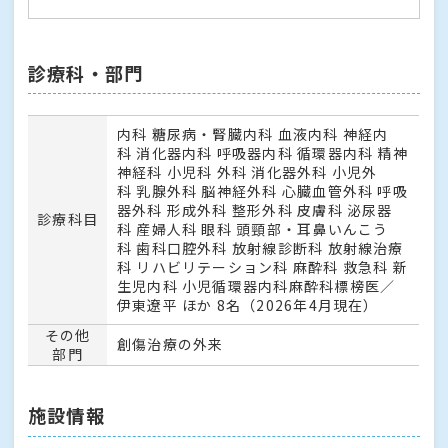
診療科・部門
内科 糖尿病・腎臓内科 血液内科 神経内
科 消化器内科 呼吸器内科 循環器内科 精神
神経科 小児科 外科 消化器外科 小児外
科 乳腺外科 脳神経外科 心臓血管外科 呼吸
器外科 形成外科 整形外科 皮膚科 泌尿器
診療科目
科 産婦人科 眼科 頭頸部・耳鼻いんこう
科 歯科口腔外科 放射線診断科 放射線治療
科 リハビリテーション科 麻酔科 救急科 新
生児内科 小児循環器内科麻酔科標榜医／
伊東遼平 ほか 8名（2026年4月現在）
その他
創傷治療の外来
部門
施設情報