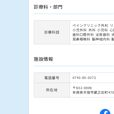
診療科・部門
ペインクリニック外科
リ
小児外科
外科
小児科
心
診療科目
歯科口腔外科
泌尿器科
耳鼻咽喉科
脳神経内科
施設情報
電話番号
0743-65-0372
〒632-0006
所在地
奈良県天理市蔵之庄町47