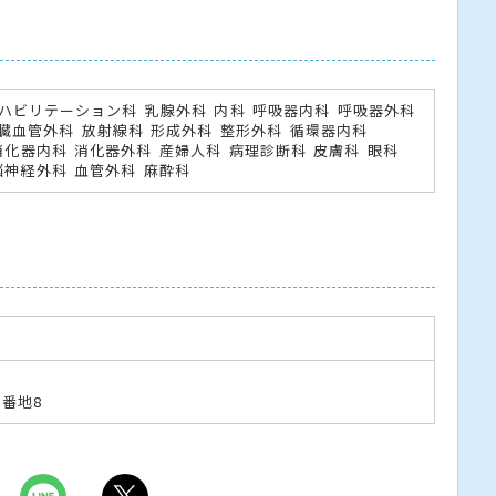
ハビリテーション科
乳腺外科
内科
呼吸器内科
呼吸器外科
臓血管外科
放射線科
形成外科
整形外科
循環器内科
消化器内科
消化器外科
産婦人科
病理診断科
皮膚科
眼科
脳神経外科
血管外科
麻酔科
0番地8