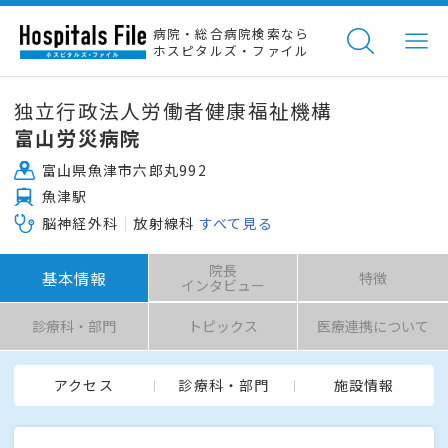
病院・総合病院検索なら
ホスピタルズ・ファイル
独立行政法人労働者健康福祉機構
富山労災病院
富山県魚津市六郎丸992
魚津駅
脳神経外科
放射線科
すべて見る
院長
基本情報
特徴
インタビュー
診療科・部門
トピックス
医療連携について
アクセス
診療科・部門
施設情報