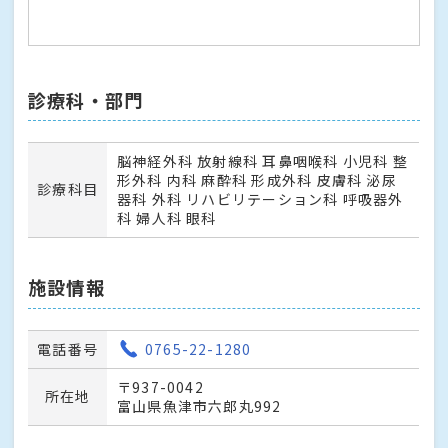
診療科・部門
脳神経外科 放射線科 耳鼻咽喉科 小児科 整
形外科 内科 麻酔科 形成外科 皮膚科 泌尿
診療科目
器科 外科 リハビリテーション科 呼吸器外
科 婦人科 眼科
施設情報
電話番号
0765-22-1280
〒937-0042
所在地
富山県魚津市六郎丸992