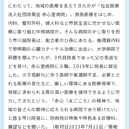
にわたって、地域の医療を支えてきたのが「社会医療
法人社団尚篤会 赤心堂病院」。救急医療をはじめ、
内科、整形外科、婦人科など市民生活に欠かせない医
療に取り組む中核病院だ。そんな病院のかじ取りを担
う市川誠院長は、創立者のひ孫にあたる。循環器内科
で黎明期の心臓カテーテル治療に出会い、大学病院で
研鑽を積んでいたが、3代目院長であった父の急逝な
どを受け、赤心堂病院に入職。2019年に院長に就任
した。少子高齢化に伴う医師や看護師不足、必要とさ
れる医療の変化など、厳しい環境にある医療現場で、
地域に求められる質の高い医療を提供できるように尽
力してきたという。「赤心（まごころ）の精神で、地
域の皆さんの期待に応えられる病院であり続けたい」
と語る市川院長に、同病院の特徴や特色ある診療科、
展望などを聞いた。（取材日2023年7月11日／情報