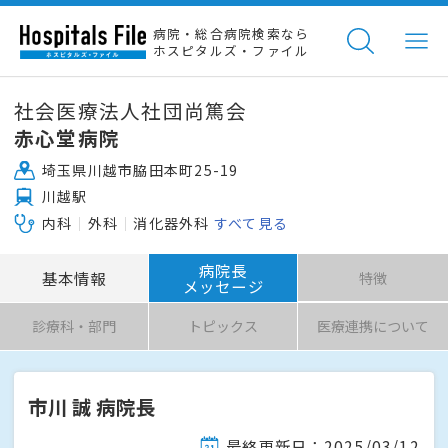
病院・総合病院検索なら
ホスピタルズ・ファイル
社会医療法人社団尚篤会
赤心堂病院
埼玉県川越市脇田本町25-19
川越駅
内科
外科
消化器外科
すべて見る
病院長
基本情報
特徴
メッセージ
診療科・部門
トピックス
医療連携について
市川 誠 病院長
最終更新日：2025/03/12