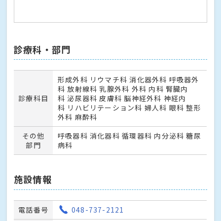
診療科・部門
形成外科 リウマチ科 消化器外科 呼吸器外
科 放射線科 乳腺外科 外科 内科 腎臓内
診療科目
科 泌尿器科 皮膚科 脳神経外科 神経内
科 リハビリテーション科 婦人科 眼科 整形
外科 麻酔科
その他
呼吸器科 消化器科 循環器科 内分泌科 糖尿
部門
病科
施設情報
電話番号
048-737-2121