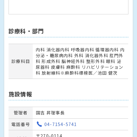
診療科・部門
内科 消化器内科 呼吸器内科 循環器内科 内
分泌・糖尿病内科 外科 消化器外科 肛門外
診療科目
科 形成外科 脳神経外科 整形外科 眼科 泌
尿器科 皮膚科 麻酔科 リハビリテーション
科 放射線科※麻酔科標榜医／池田 健次
施設情報
管理者
国吉 昇理事長
電話番号
04-7154-5741
〒270-0114