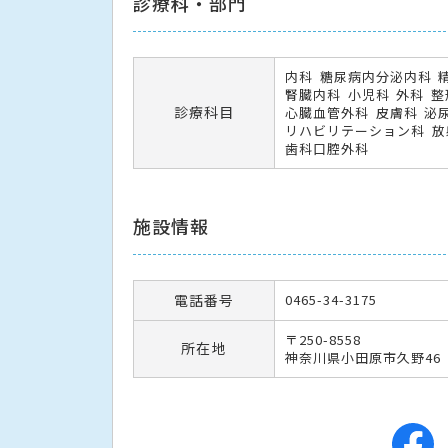
診療科・部門
内科
糖尿病内分泌内科
腎臓内科
小児科
外科
整
診療科目
心臓血管外科
皮膚科
泌
リハビリテーション科
放
歯科口腔外科
施設情報
電話番号
0465-34-3175
〒250-8558
所在地
神奈川県小田原市久野46