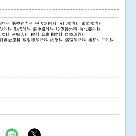
精神科
脳神経内科
呼吸器内科
消化器内科
循環器内科
形外科
形成外科
脳神経外科
呼吸器外科
消化器外科
尿器科
産婦人科
眼科
耳鼻咽喉科
頭頸部外科
射線治療科
放射線診断科
救急科
病理診断科
緩和ケア外科