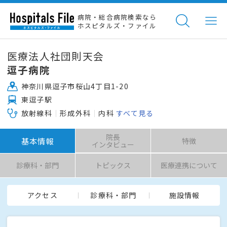
病院・総合病院検索なら
ホスピタルズ・ファイル
医療法人社団則天会
逗子病院
神奈川県逗子市桜山4丁目1-20
東逗子駅
放射線科
形成外科
内科
すべて見る
院長
基本情報
特徴
インタビュー
診療科・部門
トピックス
医療連携について
アクセス
診療科・部門
施設情報