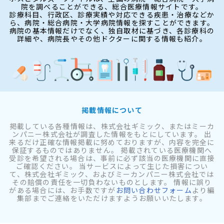
院を調べることができる、総合医療情報サイトです。
診療科目、行政区、診療実績や対応できる疾患・治療などか
ら、病院・総合病院・大学病院情報を探すことができます。
病院の基本情報だけでなく、独自取材に基づき、各診療科の
詳細や、病院長やその他ドクターに関する情報も紹介。
掲載情報について
掲載している各種情報は、株式会社ギミック、またはミーカ
ンパニー株式会社が調査した情報をもとにしています。 出
来るだけ正確な情報掲載に努めておりますが、内容を完全に
保証するものではありません。 掲載されている医療機関へ
受診を希望される場合は、事前に必ず該当の医療機関に直接
ご確認ください。 当サービスによって生じた損害につい
て、株式会社ギミック、およびミーカンパニー株式会社では
その賠償の責任を一切負わないものとします。 情報に誤り
がある場合には、お手数ですが
お問い合わせフォーム
より編
集部までご連絡をいただけますようお願いいたします。