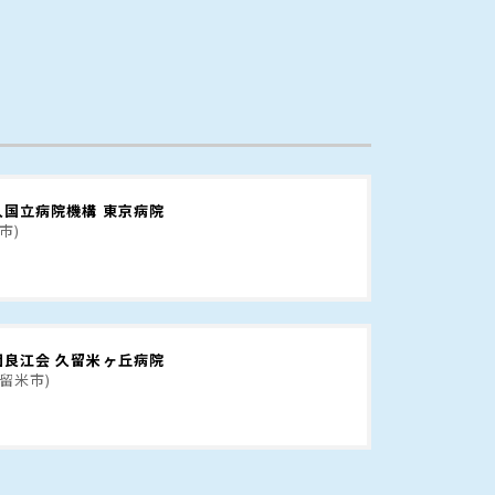
人国立病院機構 東京病院
市)
団良江会 久留米ヶ丘病院
久留米市)