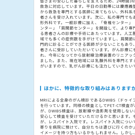
皆さまの安心した暮らしを支えるため、24時間36
救急に対応しています。平日の日勤帯には慶應義
から救急を専門とする医師に来てもらい、外科系
者さんを受け入れています。次に、私の専門でも
形外科です。一般診療に加え、「脊椎センター」
ンター」「肩関節センター」を開設して、より専
る患者さんの診療や手術にあたっています。人工
域でも多くの症例数を手がけていますし、肩関節
門的に診ることができる医師が少ないこともあり
者さんに受診していただいています。がん診療に
れ、今年になってから放射線治療装置のリニアッ
ました。また、現在地域には乳腺外科を専門とす
がいますので、乳がん診療にも注力していきたい
ほかに、特徴的な取り組みはあります
MRIによる全身のがん検診であるDWIBS（ドゥイ
を行っています。同様の検査としてPET-CT検査
が、DWIBS検査は、放射線や造影剤を使用しな
安心して検査を受けていただけるかと思います。
が、レスパイト入院です。レスパイト入院につい
寄りを病院に預けて、自分たちは遊びに行くのか
イメージを持つ方もいるかもしれません。しかし