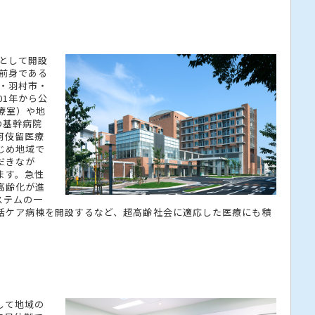
？
院として開設
の前身である
市・羽村市・
01年から公
療室）や地
の基幹病院
阿伎留医療
じめ地域で
だきなが
ます。急性
高齢化が進
ステムの一
括ケア病棟を開設するなど、超高齢社会に適応した医療にも積
して地域の