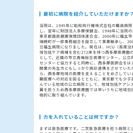
最初に病院を紹介していただけますか
当院は、1945年に昭和飛行機株式会社の職員病
し、翌年に財団法人多摩保健会、1948年に当院
東京都国民健康保険団体連合会、2000年に福生
瑞穂町が一部事務組合を設立して事業継承し、20
立福生病院になりました。現在は、HCU（高度治
域包括ケア病棟を含む272床を持つ西多摩医療圏
として、近隣の市立青梅総合医療センター、公立
センターと協力すると同時に、西多摩医師会をは
開業の先生方ともしっかり病診連携をさせていた
ら、西多摩地域の医療を支えることをめざしてい
期医療への対応を図るとともに、東京都でも少子
んでいる地域の公立病院として、地域包括ケアシ
翼を担うため西多摩医療圏では早いうちに地域包
極的に取り組んでいます。
力を入れていることは何ですか？
まずは救急医療です。二次救急医療を担う病院と