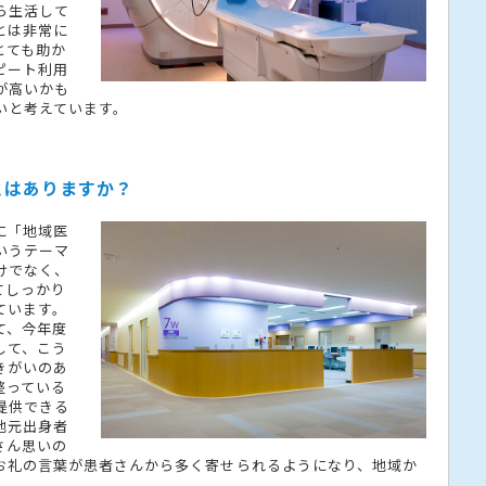
ら生活して
とは非常に
とても助か
ピート利用
が高いかも
いと考えています。
とはありますか？
に「地域医
いうテーマ
けでなく、
てしっかり
ています。
て、今年度
して、こう
きがいのあ
整っている
提供できる
地元出身者
さん思いの
お礼の言葉が患者さんから多く寄せられるようになり、地域か