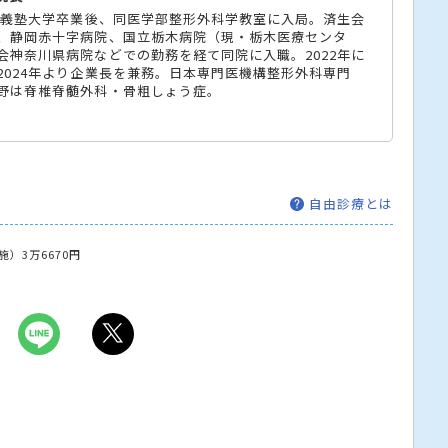
慶應義塾大学卒業後、同医学部整形外科学教室に入局。済生会
、静岡赤十字病院、国立栃木病院（現・栃木医療センタ
会神奈川県病院などでの勤務を経て同院に入職。2022年に
2024年より企業長を兼務。日本専門医機構整形外科専門
野は脊椎脊髄外科・骨粗しょう症。
自由診療とは
）3万6670円