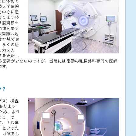
5日体制で
塾大学病院
を中心に患
あります整
「股関節セ
門性を要す
股関節は地
は地域で専
、多くの患
も力を入
クを更新し
る医師が少ないのですが、当院には常勤の乳腺外科専門の医師
です。
か？
ブス）検査
があります
いため、より
もう一つ
て、「お年
」といった
、介護をし