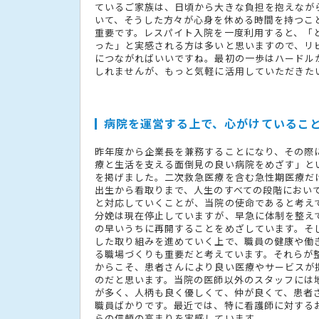
ているご家族は、日頃から大きな負担を抱えなが
いて、そうした方々が心身を休める時間を持つこ
重要です。レスパイト入院を一度利用すると、「
った」と実感される方は多いと思いますので、リ
につながればいいですね。最初の一歩はハードル
しれませんが、もっと気軽に活用していただきた
病院を運営する上で、心がけているこ
昨年度から企業長を兼務することになり、その際
療と生活を支える面倒見の良い病院をめざす」と
を掲げました。二次救急医療を含む急性期医療だ
出生から看取りまで、人生のすべての段階におい
と対応していくことが、当院の使命であると考え
分娩は現在停止していますが、早急に体制を整え
の早いうちに再開することをめざしています。そ
した取り組みを進めていく上で、職員の健康や働
る職場づくりも重要だと考えています。それらが
からこそ、患者さんにより良い医療やサービスが
のだと思います。当院の医師以外のスタッフには
が多く、人柄も良く優しくて、仲が良くて、患者
職員ばかりです。最近では、特に看護師に対する
らの信頼の高まりを実感しています。