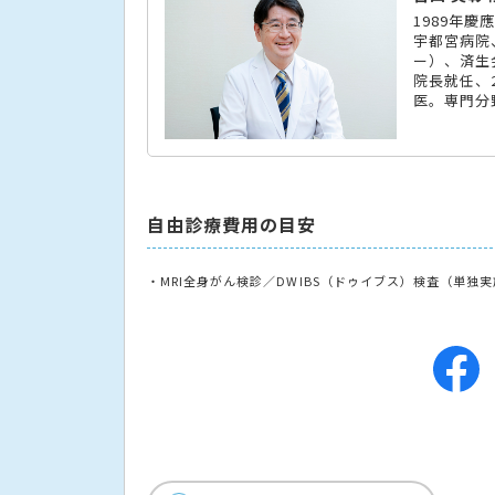
1989年
宇都宮病院
ー）、済生
院長就任、
医。専門分
自由診療費用の目安
・MRI全身がん検診／DWIBS（ドゥイブス）検査（単独実施