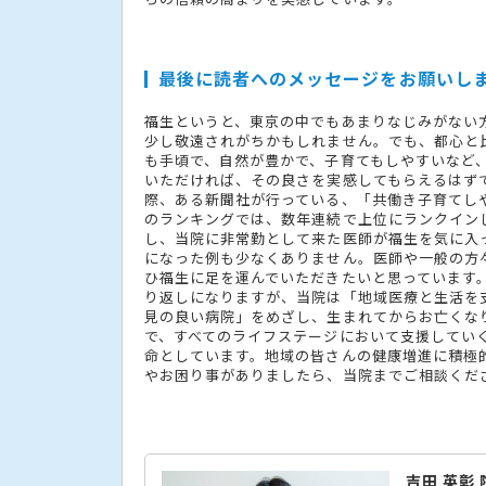
最後に読者へのメッセージをお願いし
福生というと、東京の中でもあまりなじみがない
少し敬遠されがちかもしれません。でも、都心と
も手頃で、自然が豊かで、子育てもしやすいなど
いただければ、その良さを実感してもらえるはず
際、ある新聞社が行っている、「共働き子育てし
のランキングでは、数年連続で上位にランクイン
し、当院に非常勤として来た医師が福生を気に入
になった例も少なくありません。医師や一般の方
ひ福生に足を運んでいただきたいと思っています
り返しになりますが、当院は「地域医療と生活を
見の良い病院」をめざし、生まれてからお亡くな
で、すべてのライフステージにおいて支援してい
命としています。地域の皆さんの健康増進に積極
やお困り事がありましたら、当院までご相談くだ
吉田 英彰 