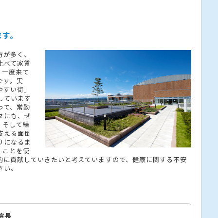
ます。
方が多く、
比べて家賃
、一度来て
です。実
やすい街」
しています
って、常勤
々にも、ぜ
。そして繰
支える面倒
りになるま
くことを使
的に貢献していきたいと考えていますので、健康に関する不安
さい。
院長