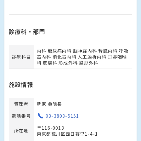
診療科・部門
内科 糖尿病内科 脳神経内科 腎臓内科 呼吸
診療科目
器内科 消化器内科 人工透析内科 耳鼻咽喉
科 皮膚科 形成外科 整形外科
施設情報
管理者
新家 眞院長
電話番号
03-3803-5151
〒116-0013
所在地
東京都荒川区西日暮里1-4-1