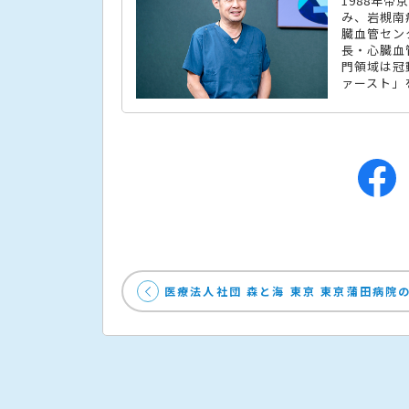
1988年
み、岩槻南
臓血管セン
長・心臓血
門領域は冠
ァースト」
医療法人社団 森と海 東京 東京蒲田病院