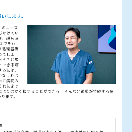
願いします。
んのニーズ
びかけてい
査、超音波
えできれ
う循環器疾
るでしょ
たら？と常
とできる病
するには、
いなければ
って病院の
それによっ
により温かく接することができる。そんな好循環が持続する病
いります。
長