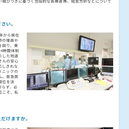
い結びつきに基づく包括的な医療連携、経営方針などについて
ださい。
2年から現在
師の増員や
を図り、東
24時間体制
うした地道
さんの安心
応しきれな
リニックの
ん。救急医
順位を決
断らず、必
応こそ、私
ただけますか。