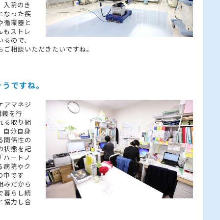
。入院のき
となった疾
や循環器と
んもストレ
いるので、
もご相談いただきたいですね。
そうですね。
ケアマネジ
講義を行
れる取り組
、自分自身
る関係性の
の状態を記
「ハートノ
る病院やク
の中です
組みだから
で暮らし続
と協力し合