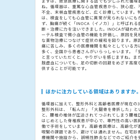
まずは、救急医療に関する話でも少しふれた循環
ね。循環器は、重篤な心血管疾患から、狭心症、
不全、末梢血管疾患など、広く診療しています。
は、検査をしても心血管に異常が見られないにも
ず、胸痛が続く「INOCA（イノカ）」と呼ばれる
断・治療に力を注いできました。INOCAが疑われ
ーテル検査で微小血管の機能を評価し、原因を見
な薬物治療につなげて症状の緩和を図ります。原
痛に苦しみ、多くの医療機関を転々としている方
多く、全国から患者さんがいらっしゃいます。「
と言っていただくと、やりがいを感じますね。ま
肢虚血についても、足の切断の回避をめざす高度
供することが可能です。
ほかに注力している領域はありますか
循環器に加えて、整形外科と高齢者医療が現在の
整形外科は、「転んだ」「大腿骨を骨折した」と
と、腰椎の椎体が圧迫されてつぶれてしまう腰椎
はじめとした脊椎疾患が中心で、専門性の高い医
働で手術をしています。高齢者医療は、高齢化が
喫緊の課題であり、避けては通れません。在宅診
療機関や施設から、誤嚥性肺炎などでのご紹介を