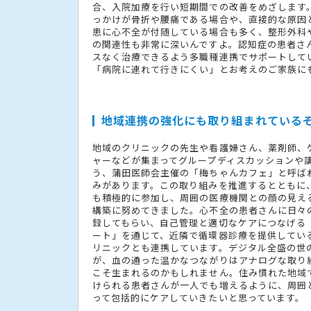
合、入院加療を行い短期間での改善をめざします
っかけが骨折や腰痛である場合や、直接的な原因
患に心不全が付随している場合も多く、整形外科
の関連性も非常に深いんですよ。認知症の患者さ
スなく治療できるよう多職種連携でサポートして
「病院に連れて行きにくい」とお考えのご家族に
地域連携の強化にも取り組まれている
地域のクリニックの先生や看護婦さん、薬剤師、
ャーなどが集まってグループディスカッションや
う、蒲田医師会主催の「梅ちゃんカフェ」と呼ば
みがあります。この取り組みを推進するとともに
も積極的に参加し、周囲の医療機関との顔の見え
構築に努めてきました。心不全の患者さんに日々
録してもらい、自己管理と適切なケアにつなげる
ート」を通じて、近隣で循環器診療を提供してい
リニックとも連携しています。デジタル全盛の世
が、血の通った温かなつながりはアナログな取り
こそ生まれるのかもしれません。住み慣れた地域
けられる患者さんが一人でも増えるように、周囲
って包括的にケアしていきたいと思っています。