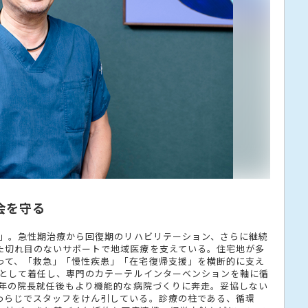
会を守る
院」。急性期治療から回復期のリハビリテーション、さらに継続
た切れ目のないサポートで地域医療を支えている。住宅地が多
って、「救急」「慢性疾患」「在宅復帰支援」を横断的に支え
長として着任し、専門のカテーテルインターベンションを軸に循
7年の院長就任後もより機能的な病院づくりに奔走。妥協しない
わらじでスタッフをけん引している。診療の柱である、循環