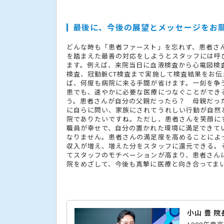
最後に、今後の展望とメッセージをお
どんな時も「患者ファースト」を忘れず、患者さ
を踏まえた最善の対応をしようとスタッフには呼
ます。例えば、来院当日に血液検査から心電図検
検査、冠動脈CT検査まで実施して検査結果をお伝
ば、何度も病院に来る手間が省けます。一刻を争
患でも、速やかに必要な医療につなぐことができ
う。患者さんが自分の父親だったら？ 母親だっ
に自らに問い、家族にされてうれしい行動が自然
院でありたいですね。ただし、患者さんを笑顔に
職員が幸せで、自分の置かれた環境に満足できて
なりません。患者さんの満足度を高めることによ
収入が増え、増えた分をスタッフに還元できる。
てスタッフのモチベーションが高まり、患者さん
院をめざして、今後も真摯に医療と向き合ってま
小山 豊 院