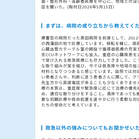
器・整形外科・高齢者医療を中心に、地域との深
話を聞いた。(取材日2026年5月15日）
まずは、病院の成り立ちから教えてく
療養型の病院だった黒田病院を前身として、201
の西蒲田の地で診療しています。移転を機に、医
心臓血管カテーテル室の開設で循環器医療の充実
京CCUネットワークにも加入。重症の心臓疾患を
で受け入れる救急医療にも尽力してきました。こ
な取り組みが実を結び、今では救急隊や地域の皆
材料となりつつあると感じています。自院では対
い患者さんや、判断に迷う患者さんに関して、ク
先生方から直接電話が来ることも少なくありませ
療の本質は、重症度や緊急度に応じて治療の優先
め、適切な振り分けをすること。満床であっても
要な初期診療や救命処置を速やかに行う柔軟な対
たちの使命だと考えています。
救急以外の強みについてもお聞かせい