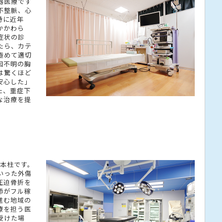
器医療です
不整脈、心
特に近年
かかわら
症状の診
たら、カテ
極めて適切
因不明の胸
は驚くほど
安心した」
た、重症下
な治療を提
。
3本柱です。
いった外傷
圧迫骨折を
師がフル稼
進む地域の
療を担う医
受けた場