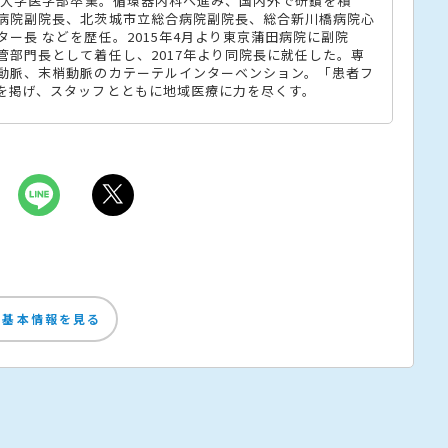
帝京大学医学部卒業。循環器内科へ進み、国内外で研鑽を積
病院副院長、北茨城市立総合病院副院長、総合新川橋病院心
ター長 などを歴任。2015年4月より東京蒲田病院に副院
管部門長として着任し、2017年より同院長に就任した。専
動脈、末梢動脈のカテーテルインターベンション。「患者フ
を掲げ、スタッフとともに地域医療に力を尽くす。
の基本情報を見る