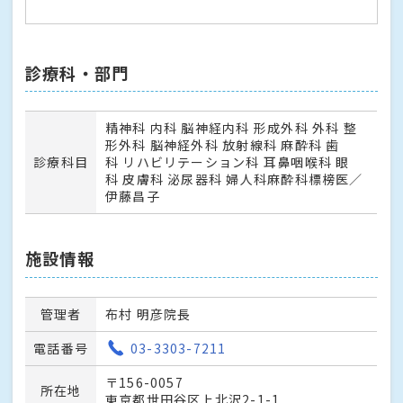
診療科・部門
精神科 内科 脳神経内科 形成外科 外科 整
形外科 脳神経外科 放射線科 麻酔科 歯
診療科目
科 リハビリテーション科 耳鼻咽喉科 眼
科 皮膚科 泌尿器科 婦人科麻酔科標榜医／
伊藤昌子
施設情報
管理者
布村 明彦院長
電話番号
03-3303-7211
〒156-0057
所在地
東京都世田谷区上北沢2-1-1