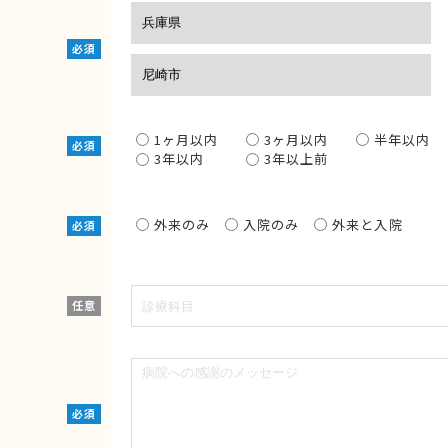
必須
1ヶ月以内
3ヶ月以内
半年以内
必須
3年以内
3年以上前
外来のみ
入院のみ
外来と入院
必須
任意
必須