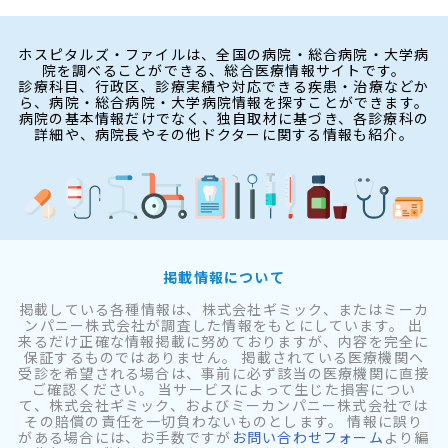
ホスピタルズ・ファイルは、全国の病院・総合病院・大学病
院を調べることができる、総合医療情報サイトです。
診療科目、行政区、診療実績や対応できる疾患・治療などか
ら、病院・総合病院・大学病院情報を探すことができます。
病院の基本情報だけでなく、独自取材に基づき、各診療科の
詳細や、病院長やその他ドクターに関する情報も紹介。
掲載情報について
掲載している各種情報は、株式会社ギミック、またはミーカ
ンパニー株式会社が調査した情報をもとにしています。 出
来るだけ正確な情報掲載に努めておりますが、内容を完全に
保証するものではありません。 掲載されている医療機関へ
受診を希望される場合は、事前に必ず該当の医療機関に直接
ご確認ください。 当サービスによって生じた損害につい
て、株式会社ギミック、およびミーカンパニー株式会社では
その賠償の責任を一切負わないものとします。 情報に誤り
がある場合には、お手数ですが
お問い合わせフォーム
より編