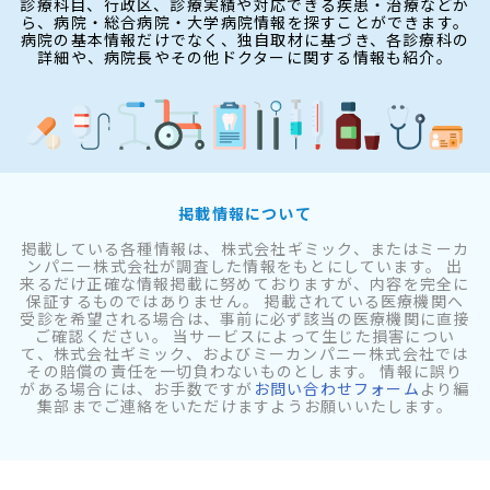
診療科目、行政区、診療実績や対応できる疾患・治療などか
ら、病院・総合病院・大学病院情報を探すことができます。
病院の基本情報だけでなく、独自取材に基づき、各診療科の
詳細や、病院長やその他ドクターに関する情報も紹介。
掲載情報について
掲載している各種情報は、株式会社ギミック、またはミーカ
ンパニー株式会社が調査した情報をもとにしています。 出
来るだけ正確な情報掲載に努めておりますが、内容を完全に
保証するものではありません。 掲載されている医療機関へ
受診を希望される場合は、事前に必ず該当の医療機関に直接
ご確認ください。 当サービスによって生じた損害につい
て、株式会社ギミック、およびミーカンパニー株式会社では
その賠償の責任を一切負わないものとします。 情報に誤り
がある場合には、お手数ですが
お問い合わせフォーム
より編
集部までご連絡をいただけますようお願いいたします。