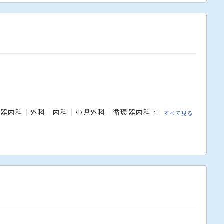
吸器内科
外科
内科
小児外科
循環器内科
心臓血管外科
放
すべて見る