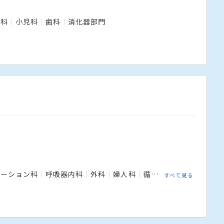
膚科
小児科
歯科
消化器部門
テーション科
呼吸器内科
外科
婦人科
循環器内科
放射線科
すべて見る