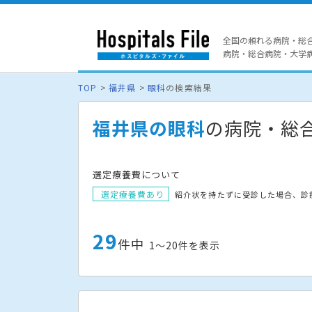
全国の頼れる病院・総
病院・総合病院・大学病院
TOP
福井県
眼科
の検索結果
福井県の眼科
の病院・総
選定療養費について
選定療養費あり
紹介状を持たずに受診した場合、診
29
件中
1〜20件を表示