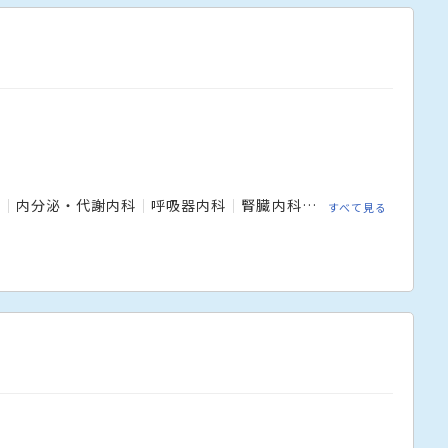
科
内分泌・代謝内科
呼吸器内科
腎臓内科
循環器内科
消化
すべて見る