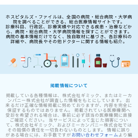
ホスピタルズ・ファイルは、全国の病院・総合病院・大学病
院を調べることができる、総合医療情報サイトです。
診療科目、行政区、診療実績や対応できる疾患・治療などか
ら、病院・総合病院・大学病院情報を探すことができます。
病院の基本情報だけでなく、独自取材に基づき、各診療科の
詳細や、病院長やその他ドクターに関する情報も紹介。
掲載情報について
掲載している各種情報は、株式会社ギミック、またはミーカ
ンパニー株式会社が調査した情報をもとにしています。 出
来るだけ正確な情報掲載に努めておりますが、内容を完全に
保証するものではありません。 掲載されている医療機関へ
受診を希望される場合は、事前に必ず該当の医療機関に直接
ご確認ください。 当サービスによって生じた損害につい
て、株式会社ギミック、およびミーカンパニー株式会社では
その賠償の責任を一切負わないものとします。 情報に誤り
がある場合には、お手数ですが
お問い合わせフォーム
より編