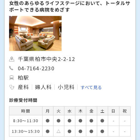
女性のあらゆるライフステージにおいて、トータルサ
ポートできる病院をめざす
千葉県柏市中央2-2-12
04-7164-2230
柏駅
産科
婦人科
小児科
すべて見る
診療受付時間
時間
月
火
水
木
金
土
日
祝
8:30～11:30
●
●
●
●
●
●
-
-
13:30～15:30
●
△
●
●
●
●
-
-