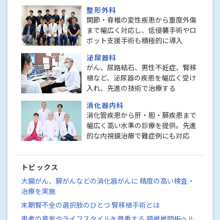
整形外科
関節・脊椎の変性疾患から重度外傷
まで幅広く対応し、低侵襲手術やロ
ボット支援手術も積極的に導入
泌尿器科
がん、尿路結石、男性不妊症、腎移
植など、泌尿器の疾患を幅広く受け
入れ、先進の技術で治療する
消化器内科
消化管疾患から肝・胆・膵疾患まで
幅広く高い水準の診療を提供。先進
的な内視鏡治療で難症例にも対応
トピックス
大腸がん、膵がんなどの消化器がんに 精度の高い検査・
治療を実施
末期腎不全の選択肢のひとつ 腎移植手術とは
患者の意思やライフスタイルを尊重する 頸椎椎間板ヘル