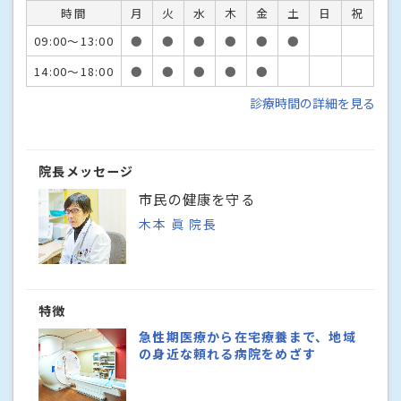
時間
月
火
水
木
金
土
日
祝
09:00～13:00
●
●
●
●
●
●
14:00～18:00
●
●
●
●
●
診療時間の詳細を見る
院長メッセージ
市民の健康を守る
木本 眞 院長
特徴
急性期医療から在宅療養まで、地域
の身近な頼れる病院をめざす