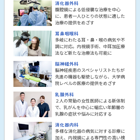
消化器外科
腹腔鏡による低侵襲な治療を中心
に、患者一人ひとりの状態に適した
治療の提供をめざす
耳鼻咽喉科
多岐にわたる耳・鼻・喉の病気や不
調に対応。内視鏡手術、中耳加圧療
法など新たな治療法も可能に
脳神経外科
脳神経疾患のスペシャリストたちが
先進の機器も駆使しながら、大学病
院レベルの医療の提供をめざす
乳腺外科
２人の常勤の女性医師による新体制
で、乳がんを中心に幅広い年齢層の
乳腺の症状や悩みに対応する
消化器内科
多様な消化器の病気に対する診療に
加え、内視鏡による専門性の高い検