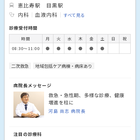
恵比寿駅
目黒駅
内科
血液内科
すべて見る
診療受付時間
時間
月
火
水
木
金
土
日
祝
08:30～11:00
●
●
●
●
●
●
二次救急
地域包括ケア病棟・病床あり
病院長メッセージ
救急・急性期、多様な診療、健康
増進を柱に
河島 尚志 病院長
注目の診療科