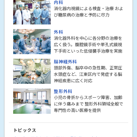
内科
消化器内視鏡による検査・治療 およ
び糖尿病の治療と予防に尽力
外科
消化器外科を中心に各分野の治療を
広く扱う。腹腔鏡手術や単孔式鏡視
下手術といった低侵襲手治療を実施
脳神経外科
頭部外傷、脳卒中の急性期、正常圧
水頭症など、江東区内で発症する脳
神経疾患に広く対応
整形外科
小児の骨折からスポーツ障害、加齢
に伴う痛みまで 整形外科領域全般で
専門性の高い医療を提供
トピックス