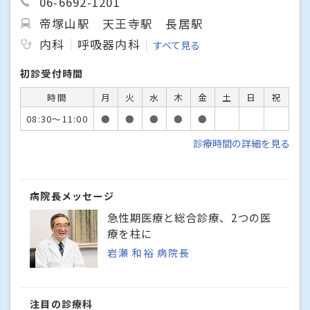
06-6692-1201
帝塚山駅
天王寺駅
長居駅
内科
呼吸器内科
すべて見る
初診受付時間
時間
月
火
水
木
金
土
日
祝
08:30～11:00
●
●
●
●
●
診療時間の詳細を見る
病院長メッセージ
急性期医療と総合診療、2つの医
療を柱に
岩瀬 和裕 病院長
注目の診療科