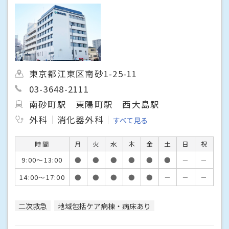
東京都江東区南砂1-25-11
03-3648-2111
南砂町駅
東陽町駅
西大島駅
外科
消化器外科
すべて見る
時間
月
火
水
木
金
土
日
祝
9:00～13:00
●
●
●
●
●
●
－
－
14:00～17:00
●
●
●
●
●
－
－
－
二次救急
地域包括ケア病棟・病床あり