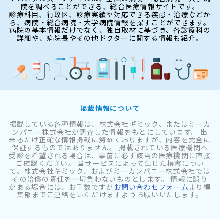
院を調べることができる、総合医療情報サイトです。
診療科目、行政区、診療実績や対応できる疾患・治療などか
ら、病院・総合病院・大学病院情報を探すことができます。
病院の基本情報だけでなく、独自取材に基づき、各診療科の
詳細や、病院長やその他ドクターに関する情報も紹介。
掲載情報について
掲載している各種情報は、株式会社ギミック、またはミーカ
ンパニー株式会社が調査した情報をもとにしています。 出
来るだけ正確な情報掲載に努めておりますが、内容を完全に
保証するものではありません。 掲載されている医療機関へ
受診を希望される場合は、事前に必ず該当の医療機関に直接
ご確認ください。 当サービスによって生じた損害につい
て、株式会社ギミック、およびミーカンパニー株式会社では
その賠償の責任を一切負わないものとします。 情報に誤り
がある場合には、お手数ですが
お問い合わせフォーム
より編
集部までご連絡をいただけますようお願いいたします。