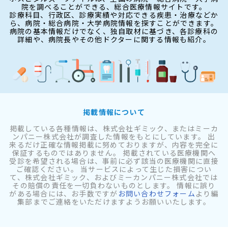
院を調べることができる、総合医療情報サイトです。
診療科目、行政区、診療実績や対応できる疾患・治療などか
ら、病院・総合病院・大学病院情報を探すことができます。
病院の基本情報だけでなく、独自取材に基づき、各診療科の
詳細や、病院長やその他ドクターに関する情報も紹介。
掲載情報について
掲載している各種情報は、株式会社ギミック、またはミーカ
ンパニー株式会社が調査した情報をもとにしています。 出
来るだけ正確な情報掲載に努めておりますが、内容を完全に
保証するものではありません。 掲載されている医療機関へ
受診を希望される場合は、事前に必ず該当の医療機関に直接
ご確認ください。 当サービスによって生じた損害につい
て、株式会社ギミック、およびミーカンパニー株式会社では
その賠償の責任を一切負わないものとします。 情報に誤り
がある場合には、お手数ですが
お問い合わせフォーム
より編
集部までご連絡をいただけますようお願いいたします。