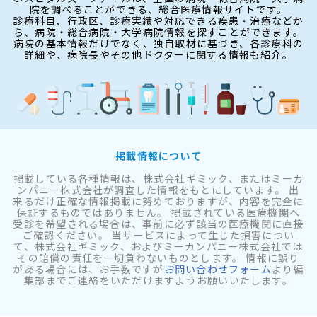
院を調べることができる、総合医療情報サイトです。
診療科目、行政区、診療実績や対応できる疾患・治療などか
ら、病院・総合病院・大学病院情報を探すことができます。
病院の基本情報だけでなく、独自取材に基づき、各診療科の
詳細や、病院長やその他ドクターに関する情報も紹介。
掲載情報について
掲載している各種情報は、株式会社ギミック、またはミーカ
ンパニー株式会社が調査した情報をもとにしています。 出
来るだけ正確な情報掲載に努めておりますが、内容を完全に
保証するものではありません。 掲載されている医療機関へ
受診を希望される場合は、事前に必ず該当の医療機関に直接
ご確認ください。 当サービスによって生じた損害につい
て、株式会社ギミック、およびミーカンパニー株式会社では
その賠償の責任を一切負わないものとします。 情報に誤り
がある場合には、お手数ですが
お問い合わせフォーム
より編
集部までご連絡をいただけますようお願いいたします。