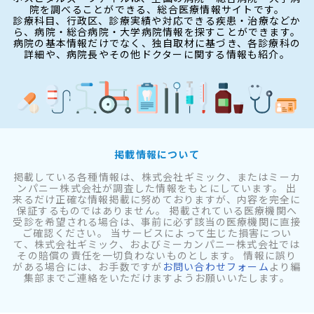
院を調べることができる、総合医療情報サイトです。
診療科目、行政区、診療実績や対応できる疾患・治療などか
ら、病院・総合病院・大学病院情報を探すことができます。
病院の基本情報だけでなく、独自取材に基づき、各診療科の
詳細や、病院長やその他ドクターに関する情報も紹介。
掲載情報について
掲載している各種情報は、株式会社ギミック、またはミーカ
ンパニー株式会社が調査した情報をもとにしています。 出
来るだけ正確な情報掲載に努めておりますが、内容を完全に
保証するものではありません。 掲載されている医療機関へ
受診を希望される場合は、事前に必ず該当の医療機関に直接
ご確認ください。 当サービスによって生じた損害につい
て、株式会社ギミック、およびミーカンパニー株式会社では
その賠償の責任を一切負わないものとします。 情報に誤り
がある場合には、お手数ですが
お問い合わせフォーム
より編
集部までご連絡をいただけますようお願いいたします。