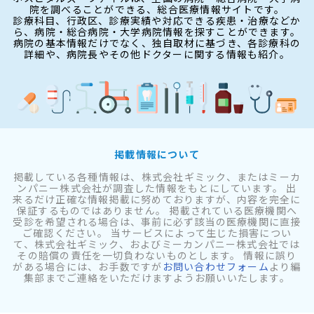
院を調べることができる、総合医療情報サイトです。
診療科目、行政区、診療実績や対応できる疾患・治療などか
ら、病院・総合病院・大学病院情報を探すことができます。
病院の基本情報だけでなく、独自取材に基づき、各診療科の
詳細や、病院長やその他ドクターに関する情報も紹介。
掲載情報について
掲載している各種情報は、株式会社ギミック、またはミーカ
ンパニー株式会社が調査した情報をもとにしています。 出
来るだけ正確な情報掲載に努めておりますが、内容を完全に
保証するものではありません。 掲載されている医療機関へ
受診を希望される場合は、事前に必ず該当の医療機関に直接
ご確認ください。 当サービスによって生じた損害につい
て、株式会社ギミック、およびミーカンパニー株式会社では
その賠償の責任を一切負わないものとします。 情報に誤り
がある場合には、お手数ですが
お問い合わせフォーム
より編
集部までご連絡をいただけますようお願いいたします。