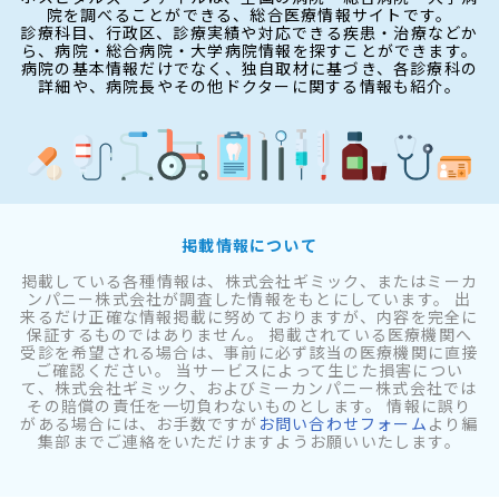
院を調べることができる、総合医療情報サイトです。
診療科目、行政区、診療実績や対応できる疾患・治療などか
ら、病院・総合病院・大学病院情報を探すことができます。
病院の基本情報だけでなく、独自取材に基づき、各診療科の
詳細や、病院長やその他ドクターに関する情報も紹介。
掲載情報について
掲載している各種情報は、株式会社ギミック、またはミーカ
ンパニー株式会社が調査した情報をもとにしています。 出
来るだけ正確な情報掲載に努めておりますが、内容を完全に
保証するものではありません。 掲載されている医療機関へ
受診を希望される場合は、事前に必ず該当の医療機関に直接
ご確認ください。 当サービスによって生じた損害につい
て、株式会社ギミック、およびミーカンパニー株式会社では
その賠償の責任を一切負わないものとします。 情報に誤り
がある場合には、お手数ですが
お問い合わせフォーム
より編
集部までご連絡をいただけますようお願いいたします。