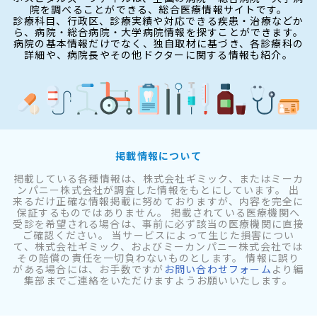
院を調べることができる、総合医療情報サイトです。
診療科目、行政区、診療実績や対応できる疾患・治療などか
ら、病院・総合病院・大学病院情報を探すことができます。
病院の基本情報だけでなく、独自取材に基づき、各診療科の
詳細や、病院長やその他ドクターに関する情報も紹介。
掲載情報について
掲載している各種情報は、株式会社ギミック、またはミーカ
ンパニー株式会社が調査した情報をもとにしています。 出
来るだけ正確な情報掲載に努めておりますが、内容を完全に
保証するものではありません。 掲載されている医療機関へ
受診を希望される場合は、事前に必ず該当の医療機関に直接
ご確認ください。 当サービスによって生じた損害につい
て、株式会社ギミック、およびミーカンパニー株式会社では
その賠償の責任を一切負わないものとします。 情報に誤り
がある場合には、お手数ですが
お問い合わせフォーム
より編
集部までご連絡をいただけますようお願いいたします。