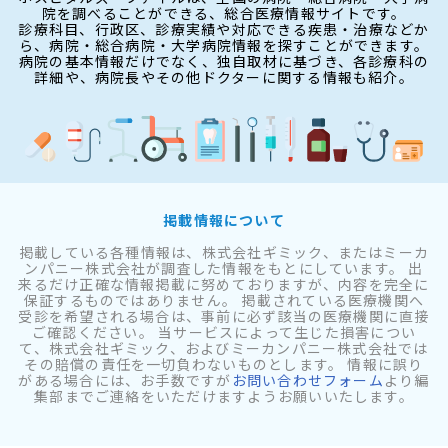
院を調べることができる、総合医療情報サイトです。
診療科目、行政区、診療実績や対応できる疾患・治療などか
ら、病院・総合病院・大学病院情報を探すことができます。
病院の基本情報だけでなく、独自取材に基づき、各診療科の
詳細や、病院長やその他ドクターに関する情報も紹介。
掲載情報について
掲載している各種情報は、株式会社ギミック、またはミーカ
ンパニー株式会社が調査した情報をもとにしています。 出
来るだけ正確な情報掲載に努めておりますが、内容を完全に
保証するものではありません。 掲載されている医療機関へ
受診を希望される場合は、事前に必ず該当の医療機関に直接
ご確認ください。 当サービスによって生じた損害につい
て、株式会社ギミック、およびミーカンパニー株式会社では
その賠償の責任を一切負わないものとします。 情報に誤り
がある場合には、お手数ですが
お問い合わせフォーム
より編
集部までご連絡をいただけますようお願いいたします。