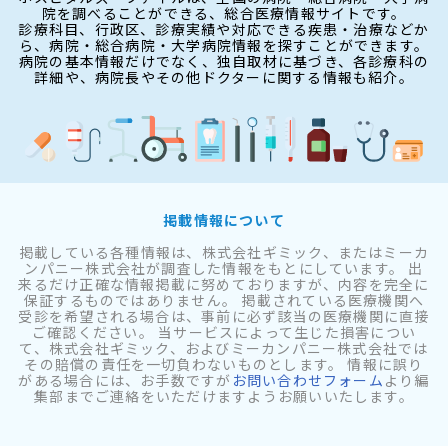
院を調べることができる、総合医療情報サイトです。
診療科目、行政区、診療実績や対応できる疾患・治療などか
ら、病院・総合病院・大学病院情報を探すことができます。
病院の基本情報だけでなく、独自取材に基づき、各診療科の
詳細や、病院長やその他ドクターに関する情報も紹介。
掲載情報について
掲載している各種情報は、株式会社ギミック、またはミーカ
ンパニー株式会社が調査した情報をもとにしています。 出
来るだけ正確な情報掲載に努めておりますが、内容を完全に
保証するものではありません。 掲載されている医療機関へ
受診を希望される場合は、事前に必ず該当の医療機関に直接
ご確認ください。 当サービスによって生じた損害につい
て、株式会社ギミック、およびミーカンパニー株式会社では
その賠償の責任を一切負わないものとします。 情報に誤り
がある場合には、お手数ですが
お問い合わせフォーム
より編
集部までご連絡をいただけますようお願いいたします。