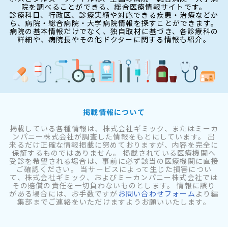
院を調べることができる、総合医療情報サイトです。
診療科目、行政区、診療実績や対応できる疾患・治療などか
ら、病院・総合病院・大学病院情報を探すことができます。
病院の基本情報だけでなく、独自取材に基づき、各診療科の
詳細や、病院長やその他ドクターに関する情報も紹介。
掲載情報について
掲載している各種情報は、株式会社ギミック、またはミーカ
ンパニー株式会社が調査した情報をもとにしています。 出
来るだけ正確な情報掲載に努めておりますが、内容を完全に
保証するものではありません。 掲載されている医療機関へ
受診を希望される場合は、事前に必ず該当の医療機関に直接
ご確認ください。 当サービスによって生じた損害につい
て、株式会社ギミック、およびミーカンパニー株式会社では
その賠償の責任を一切負わないものとします。 情報に誤り
がある場合には、お手数ですが
お問い合わせフォーム
より編
集部までご連絡をいただけますようお願いいたします。