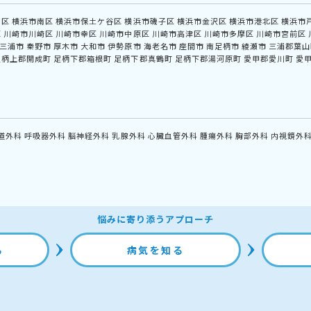
中区
横浜市南区
横浜市保土ケ谷区
横浜市磯子区
横浜市金沢区
横浜市港北区
横浜市
区
川崎市川崎区
川崎市幸区
川崎市中原区
川崎市高津区
川崎市多摩区
川崎市宮前区
三浦市
秦野市
厚木市
大和市
伊勢原市
海老名市
座間市
南足柄市
綾瀬市
三浦郡葉山
足柄上郡開成町
足柄下郡箱根町
足柄下郡真鶴町
足柄下郡湯河原町
愛甲郡愛川町
愛
道外科
呼吸器外科
脳神経外科
乳腺外科
心臓血管外科
腫瘍外科
胸部外科
内視鏡外
悩みに寄り添うアプローチ
る
病気を知る