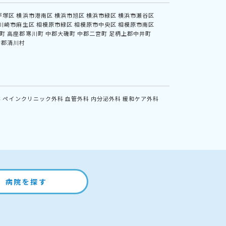
戸塚区
横浜市港南区
横浜市旭区
横浜市緑区
横浜市瀬谷区
川崎市麻生区
相模原市緑区
相模原市中央区
相模原市南区
町
高座郡寒川町
中郡大磯町
中郡二宮町
足柄上郡中井町
甲郡清川村
科
ペインクリニック外科
血管外科
内分泌外科
緩和ケア外科
病院を探す