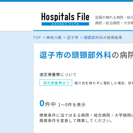
全国の頼れる病院・総
病院・総合病院・大学病院
TOP
神奈川県
逗子市
頭頸部外科
の検索結果
逗子市の頭頸部外科
の病
選定療養費について
選定療養費あり
紹介状を持たずに受診した場合、診
0
件中
1〜0件を表示
検索条件に当てはまる病院・総合病院・大学病院
再度条件を変更して検索してください。