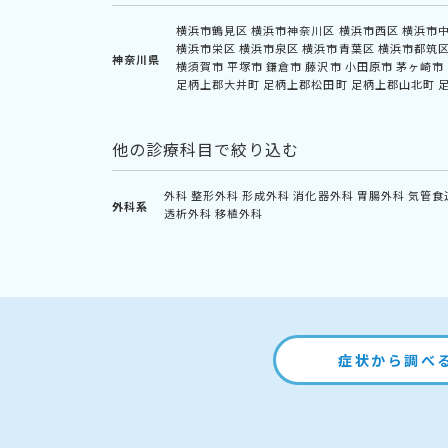
横浜市鶴見区
横浜市神奈川区
横浜市西区
横浜市
横浜市栄区
横浜市泉区
横浜市青葉区
横浜市都筑
神奈川県
横須賀市
平塚市
鎌倉市
藤沢市
小田原市
茅ヶ崎市
足柄上郡大井町
足柄上郡松田町
足柄上郡山北町
他の診療科目で絞り込む
外科
整形外科
形成外科
消化器外科
胃腸外科
気管食
外科系
透析外科
移植外科
症状から調べ