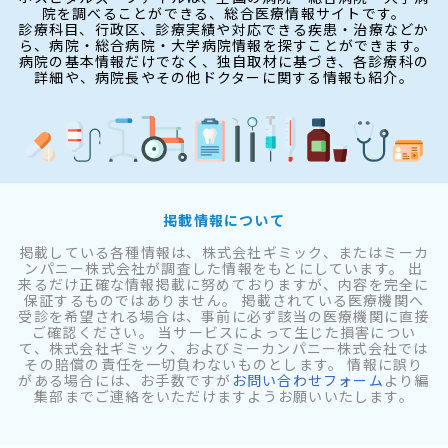
院を調べることができる、総合医療情報サイトです。
診療科目、行政区、診療実績や対応できる疾患・治療などか
ら、病院・総合病院・大学病院情報を探すことができます。
病院の基本情報だけでなく、独自取材に基づき、各診療科の
詳細や、病院長やその他ドクターに関する情報も紹介。
掲載情報について
掲載している各種情報は、株式会社ギミック、またはミーカ
ンパニー株式会社が調査した情報をもとにしています。 出
来るだけ正確な情報掲載に努めておりますが、内容を完全に
保証するものではありません。 掲載されている医療機関へ
受診を希望される場合は、事前に必ず該当の医療機関に直接
ご確認ください。 当サービスによって生じた損害につい
て、株式会社ギミック、およびミーカンパニー株式会社では
その賠償の責任を一切負わないものとします。 情報に誤り
がある場合には、お手数ですが
お問い合わせフォーム
より編
集部までご連絡をいただけますようお願いいたします。