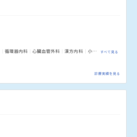
科
循環器内科
心臓血管外科
漢方内科
小児科
血液内科
乳
すべて見る
診療実績を見る