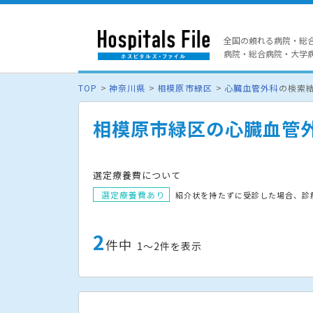
全国の頼れる病院・総
病院・総合病院・大学病院
TOP
神奈川県
相模原市緑区
心臓血管外科
の検索
相模原市緑区の心臓血管
選定療養費について
選定療養費あり
紹介状を持たずに受診した場合、診
2
件中
1〜2件を表示