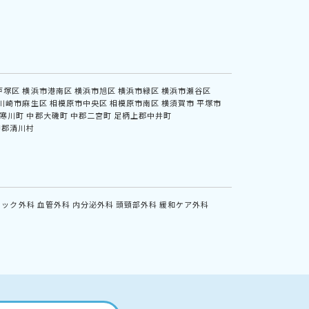
戸塚区
横浜市港南区
横浜市旭区
横浜市緑区
横浜市瀬谷区
川崎市麻生区
相模原市中央区
相模原市南区
横須賀市
平塚市
寒川町
中郡大磯町
中郡二宮町
足柄上郡中井町
甲郡清川村
ニック外科
血管外科
内分泌外科
頭頸部外科
緩和ケア外科