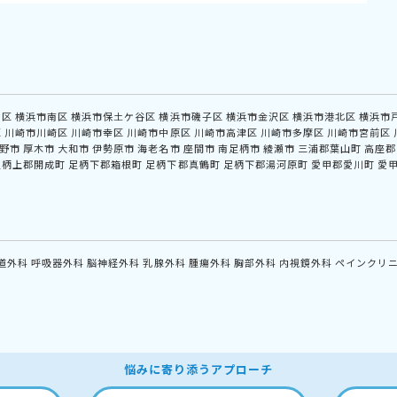
中区
横浜市南区
横浜市保土ケ谷区
横浜市磯子区
横浜市金沢区
横浜市港北区
横浜市
区
川崎市川崎区
川崎市幸区
川崎市中原区
川崎市高津区
川崎市多摩区
川崎市宮前区
野市
厚木市
大和市
伊勢原市
海老名市
座間市
南足柄市
綾瀬市
三浦郡葉山町
高座郡
足柄上郡開成町
足柄下郡箱根町
足柄下郡真鶴町
足柄下郡湯河原町
愛甲郡愛川町
愛
道外科
呼吸器外科
脳神経外科
乳腺外科
腫瘍外科
胸部外科
内視鏡外科
ペインクリ
悩みに寄り添うアプローチ