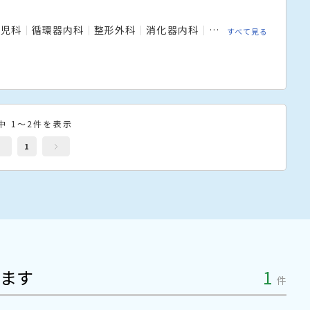
小児科
循環器内科
整形外科
消化器内科
消化器外科
皮膚科
すべて見る
中 1～2件を表示
1
ます
1
件