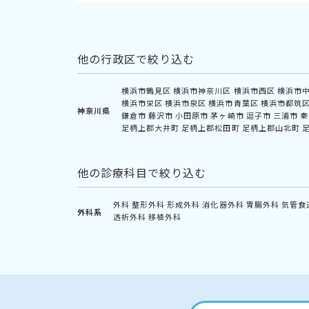
他の行政区で絞り込む
横浜市鶴見区
横浜市神奈川区
横浜市西区
横浜市
横浜市栄区
横浜市泉区
横浜市青葉区
横浜市都筑
神奈川県
鎌倉市
藤沢市
小田原市
茅ヶ崎市
逗子市
三浦市
秦
足柄上郡大井町
足柄上郡松田町
足柄上郡山北町
他の診療科目で絞り込む
外科
整形外科
形成外科
消化器外科
胃腸外科
気管食
外科系
透析外科
移植外科