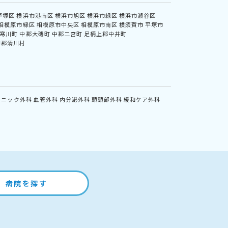
戸塚区
横浜市港南区
横浜市旭区
横浜市緑区
横浜市瀬谷区
相模原市緑区
相模原市中央区
相模原市南区
横須賀市
平塚市
寒川町
中郡大磯町
中郡二宮町
足柄上郡中井町
甲郡清川村
リニック外科
血管外科
内分泌外科
頭頸部外科
緩和ケア外科
病院を探す