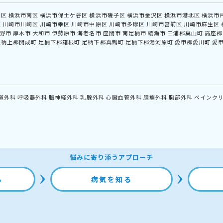
中区
横浜市南区
横浜市保土ケ谷区
横浜市磯子区
横浜市金沢区
横浜市港北区
横浜市
区
川崎市川崎区
川崎市幸区
川崎市中原区
川崎市多摩区
川崎市宮前区
川崎市麻生区
野市
厚木市
大和市
伊勢原市
海老名市
座間市
南足柄市
綾瀬市
三浦郡葉山町
高座郡
足柄上郡開成町
足柄下郡箱根町
足柄下郡真鶴町
足柄下郡湯河原町
愛甲郡愛川町
愛
道外科
呼吸器外科
脳神経外科
乳腺外科
心臓血管外科
腫瘍外科
胸部外科
ペインク
悩みに寄り添うアプローチ
る
病気を知る