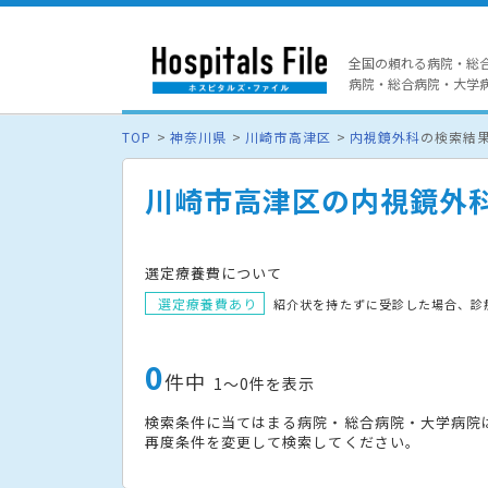
全国の頼れる病院・総
病院・総合病院・大学病院
TOP
神奈川県
川崎市高津区
内視鏡外科
の検索結
川崎市高津区の内視鏡外
選定療養費について
選定療養費あり
紹介状を持たずに受診した場合、診
0
件中
1〜0件を表示
検索条件に当てはまる病院・総合病院・大学病院
再度条件を変更して検索してください。