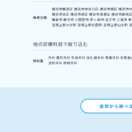
横浜市鶴見区
横浜市神奈川区
横浜市西区
横浜市
横浜市栄区
横浜市泉区
横浜市青葉区
横浜市都筑
神奈川県
鎌倉市
藤沢市
小田原市
茅ヶ崎市
逗子市
三浦市
秦
足柄上郡大井町
足柄上郡松田町
足柄上郡山北町
他の診療科目で絞り込む
外科
整形外科
形成外科
消化器外科
胃腸外科
気管食
外科系
透析外科
移植外科
症状から調べ