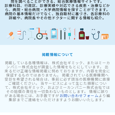
院を調べることができる、総合医療情報サイトです。
診療科目、行政区、診療実績や対応できる疾患・治療などか
ら、病院・総合病院・大学病院情報を探すことができます。
病院の基本情報だけでなく、独自取材に基づき、各診療科の
詳細や、病院長やその他ドクターに関する情報も紹介。
掲載情報について
掲載している各種情報は、株式会社ギミック、またはミーカ
ンパニー株式会社が調査した情報をもとにしています。 出
来るだけ正確な情報掲載に努めておりますが、内容を完全に
保証するものではありません。 掲載されている医療機関へ
受診を希望される場合は、事前に必ず該当の医療機関に直接
ご確認ください。 当サービスによって生じた損害につい
て、株式会社ギミック、およびミーカンパニー株式会社では
その賠償の責任を一切負わないものとします。 情報に誤り
がある場合には、お手数ですが
お問い合わせフォーム
より編
集部までご連絡をいただけますようお願いいたします。