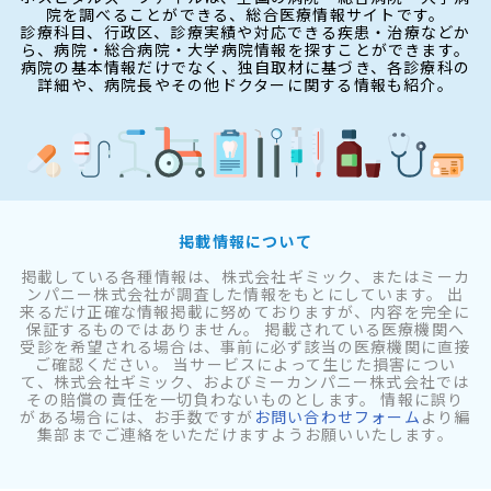
院を調べることができる、総合医療情報サイトです。
診療科目、行政区、診療実績や対応できる疾患・治療などか
ら、病院・総合病院・大学病院情報を探すことができます。
病院の基本情報だけでなく、独自取材に基づき、各診療科の
詳細や、病院長やその他ドクターに関する情報も紹介。
掲載情報について
掲載している各種情報は、株式会社ギミック、またはミーカ
ンパニー株式会社が調査した情報をもとにしています。 出
来るだけ正確な情報掲載に努めておりますが、内容を完全に
保証するものではありません。 掲載されている医療機関へ
受診を希望される場合は、事前に必ず該当の医療機関に直接
ご確認ください。 当サービスによって生じた損害につい
て、株式会社ギミック、およびミーカンパニー株式会社では
その賠償の責任を一切負わないものとします。 情報に誤り
がある場合には、お手数ですが
お問い合わせフォーム
より編
集部までご連絡をいただけますようお願いいたします。