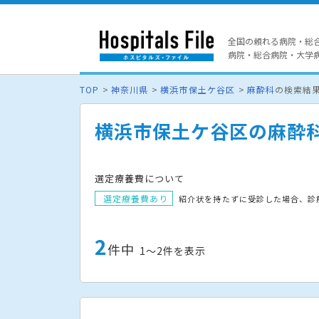
全国の頼れる病院・総
病院・総合病院・大学病院
TOP
神奈川県
横浜市保土ケ谷区
麻酔科
の検索結
横浜市保土ケ谷区の麻酔
選定療養費について
選定療養費あり
紹介状を持たずに受診した場合、診
2
件中
1〜2件を表示