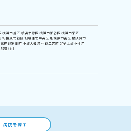
区
横浜市旭区
横浜市緑区
横浜市瀬谷区
横浜市栄区
区
相模原市緑区
相模原市中央区
相模原市南区
横須賀市
高座郡寒川町
中郡大磯町
中郡二宮町
足柄上郡中井町
甲郡清川村
病院を探す