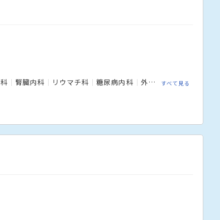
内科
腎臓内科
リウマチ科
糖尿病内科
外科
血管外科
整形
すべて見る