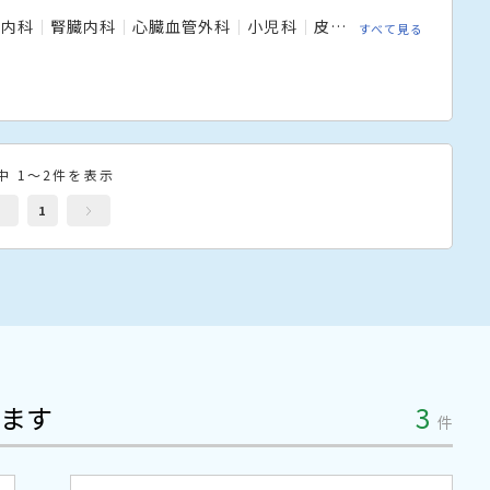
病内科
腎臓内科
心臓血管外科
小児科
皮膚科
形成外科
外
すべて見る
中 1～2件を表示
1
ます
3
件