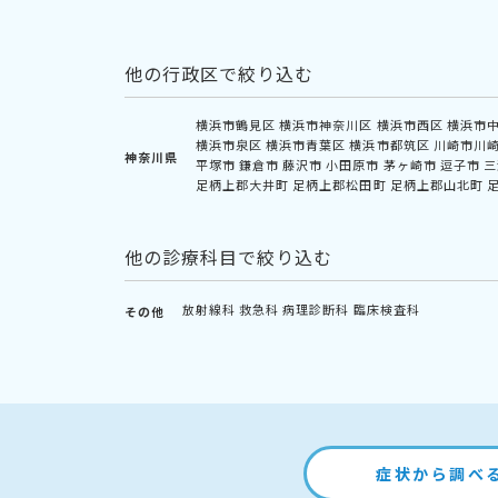
他の行政区で絞り込む
横浜市鶴見区
横浜市神奈川区
横浜市西区
横浜市
横浜市泉区
横浜市青葉区
横浜市都筑区
川崎市川
神奈川県
平塚市
鎌倉市
藤沢市
小田原市
茅ヶ崎市
逗子市
三
足柄上郡大井町
足柄上郡松田町
足柄上郡山北町
他の診療科目で絞り込む
放射線科
救急科
病理診断科
臨床検査科
その他
症状から調べ