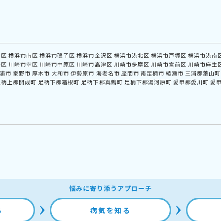
中区
横浜市南区
横浜市磯子区
横浜市金沢区
横浜市港北区
横浜市戸塚区
横浜市港南
崎区
川崎市幸区
川崎市中原区
川崎市高津区
川崎市多摩区
川崎市宮前区
川崎市麻生
浦市
秦野市
厚木市
大和市
伊勢原市
海老名市
座間市
南足柄市
綾瀬市
三浦郡葉山町
足柄上郡開成町
足柄下郡箱根町
足柄下郡真鶴町
足柄下郡湯河原町
愛甲郡愛川町
愛
悩みに寄り添うアプローチ
る
病気を知る