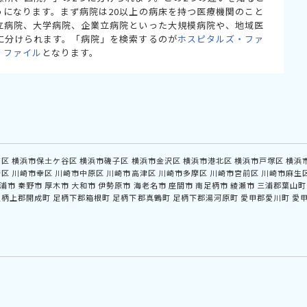
うになります。まず病院は20以上の病床を持つ医療機関のこと
立病院、大学病院、企業立病院といった大規模病院や、地域医
に分けられます。「病院」を検索するのが
ホスピタルズ・ファ
・ファイル
となります。
南区
横浜市保土ケ谷区
横浜市磯子区
横浜市金沢区
横浜市港北区
横浜市戸塚区
横浜
崎区
川崎市幸区
川崎市中原区
川崎市高津区
川崎市多摩区
川崎市宮前区
川崎市麻生
浦市
秦野市
厚木市
大和市
伊勢原市
海老名市
座間市
南足柄市
綾瀬市
三浦郡葉山町
足柄上郡開成町
足柄下郡箱根町
足柄下郡真鶴町
足柄下郡湯河原町
愛甲郡愛川町
愛