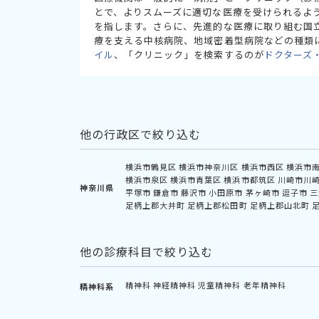
とで、よりスムーズに適切な医療を受けられるよ
を指します。さらに、先進的な医療に取り組む国
療を支える中核病院、地域密着型病院などの種類
イル
、「クリニック」を検索するのが
ドクターズ
他の行政区で絞り込む
横浜市鶴見区
横浜市神奈川区
横浜市西区
横浜市
横浜市泉区
横浜市青葉区
横浜市都筑区
川崎市川
神奈川県
平塚市
鎌倉市
藤沢市
小田原市
茅ヶ崎市
逗子市
三
足柄上郡大井町
足柄上郡松田町
足柄上郡山北町
他の診療科目で絞り込む
精神科
神経精神科
児童精神科
老年精神科
精神科系