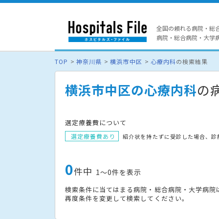
全国の頼れる病院・総
病院・総合病院・大学病院
TOP
神奈川県
横浜市中区
心療内科
の検索結果
横浜市中区の心療内科
の
選定療養費について
選定療養費あり
紹介状を持たずに受診した場合、診
0
件中
1〜0件を表示
検索条件に当てはまる病院・総合病院・大学病院
再度条件を変更して検索してください。