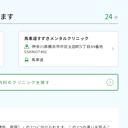
ます
24
件
馬車道すずきメンタルクリニック
神奈川県横浜市中区太田町5丁目69番地
SSKNOT401
馬車道
療内科のクリニックを探す
療所、医院）」の2つに分けられます。この2つの違いを知るこ